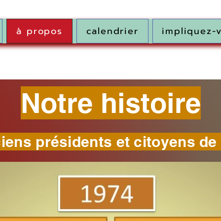
à propos
calendrier
impliquez-
Notre histoire
ens présidents et citoyens de 